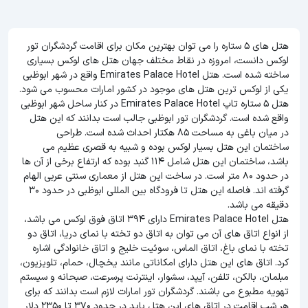
هتل های 5 ستاره را می توان بهترین مکان برای اقامت گردشگران تور
لوکس دانست، امروزه در نقاط مختلف جهان هتل های لوکس بسیاری
ساخته شده است. هتل Emirates Palace Hotel واقع در شهر ابوظبی
یکی از لوکس ترین هتل های موجود در کشور امارات محسوب می شود.
هتل 5 ستاره تاپ Emirates Palace Hotel در کنار ساحل شهر ابوظبی
واقع شده است. گردشگران تور ابوظبی جالب است بدانند که این هتل
در میان باغی به مساحت 85 هکتار احداث شده است. طراحی
ساختمان این هتل بسیار لوکس بوده و شبیه به قصری عظیم می
باشد، ساختمان این هتل شامل 114 گنبد بوده که ارتفاع برخی از آن ها
در حدود 80 متر است. در ساخت این هتل از معماری سنتی عربی الهام
گرفته اند. فاصله این هتل تا فرودگاه بین المللی ابوظبی در حدود 30
دقیقه می باشد.
هتل Emirates Palace Hotel دارای 394 اتاق فوق لوکس می باشد،
از انواع اتاق های آن می توان به اتاق دو تخته با نمای دریا، اتاق دو
تخته با نمای باغ، اتاق الماس، سوئیت خلیج و اتاق خانوادگی اشاره
کرد. اتاق های این هتل دارای امکاناتی مانند یخچال، حمام، تلویزیون،
مبلمان، بالکن، تلفن، آیپد، سشوار، اینترنت پرسرعت، صبحانه و سیستم
تهویه مطبوع می باشند. گردشگران تور امارات لازم است بدانند که برای
هر شب اقامت در اتاق های این هتل باید در حدود 370 تا 2350 دلار