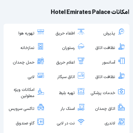
امکانات Hotel Emirates Palace
پذیرش
اطفاء حریق
تهویه هوا
نظافت اتاق
رستوران
نمازخانه
آسانسور
اعلام حریق
حمل چمدان
نظافت اتاق
اتاق سیگار
لابی
امکانات ویژه
خدمات پزشکی
تهیه بلیط
معلولین
اتاق چمدان
اسنک بار
تاکسی سرویس
لاندری
نت در لابی
گاو صندوق