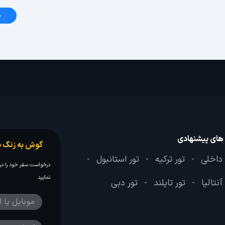
د
 های پیشنهادی
گوش به زنگ س
 داخلی
تور ترکیه
تور استانبول
-
-
-
درخواست سفر خود را در 
نمایید
آنتالیا
تور تایلند
تور دبی
-
-