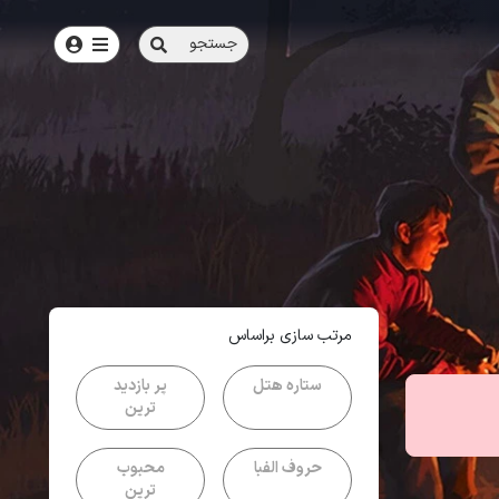
جستجو
امتیاز
4.5
از
5
| از
100
کاربر
مرتب سازی براساس
ستاره هتل
پر بازدید
ترین
حروف الفبا
محبوب
ترین