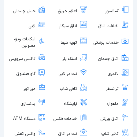
آسانسور
اعلام حریق
حمل چمدان
نظافت اتاق
اتاق سیگار
لابی
امکانات ویژه
خدمات پزشکی
تهیه بلیط
معلولین
اتاق چمدان
اسنک بار
تاکسی سرویس
لاندری
نت در لابی
گاو صندوق
ترانسفر
کافی شاپ
میز تور
ماهواره
آرایشگاه
بدنسازی
اتاق ورزش
خدمات فکس
دستگاه ATM
کافی شاپ
نت در اتاق
واکس کفش