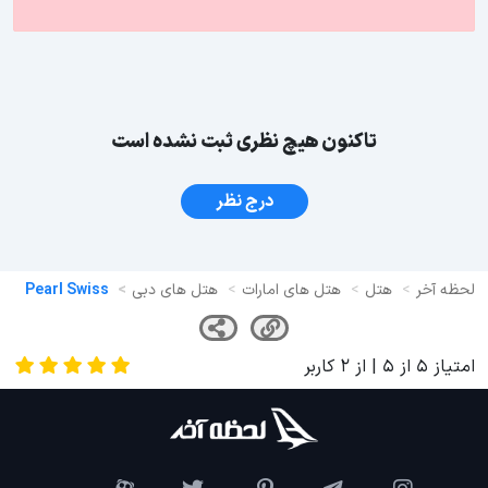
تاکنون هیچ نظری ثبت نشده است
درج نظر
لحظه آخر
هتل
هتل های امارات
هتل های دبی
Pearl Swiss
امتیاز
5
از
5
| از
2
کاربر