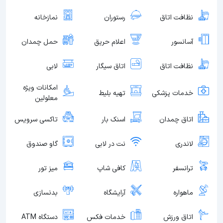
نظافت اتاق
رستوران
نمازخانه
آسانسور
اعلام حریق
حمل چمدان
نظافت اتاق
اتاق سیگار
لابی
امکانات ویژه
خدمات پزشکی
تهیه بلیط
معلولین
اتاق چمدان
اسنک بار
تاکسی سرویس
لاندری
نت در لابی
گاو صندوق
ترانسفر
کافی شاپ
میز تور
ماهواره
آرایشگاه
بدنسازی
اتاق ورزش
خدمات فکس
دستگاه ATM