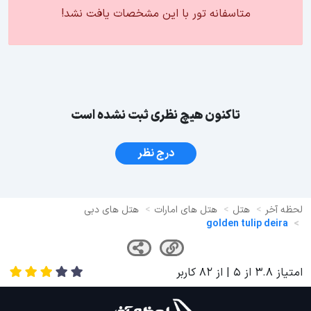
متاسفانه تور با این مشخصات یافت نشد!
تاکنون هیچ نظری ثبت نشده است
درج نظر
لحظه آخر
هتل
هتل های امارات
هتل های دبی
golden tulip deira
امتیاز
3.8
از
5
| از
82
کاربر