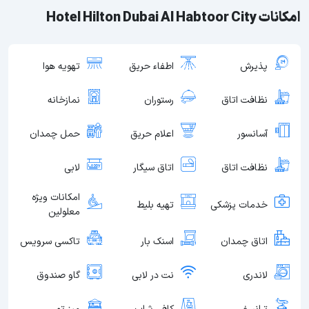
امکانات Hotel Hilton Dubai Al Habtoor City
پذیرش
اطفاء حریق
تهویه هوا
نظافت اتاق
رستوران
نمازخانه
آسانسور
اعلام حریق
حمل چمدان
نظافت اتاق
اتاق سیگار
لابی
امکانات ویژه
خدمات پزشکی
تهیه بلیط
معلولین
اتاق چمدان
اسنک بار
تاکسی سرویس
لاندری
نت در لابی
گاو صندوق