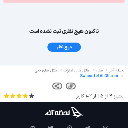
تاکنون هیچ نظری ثبت نشده است
درج نظر
لحظه آخر
هتل
هتل های امارات
هتل های دبی
Swissotel Al Ghurair
امتیاز
4
از
5
| از
102
کاربر