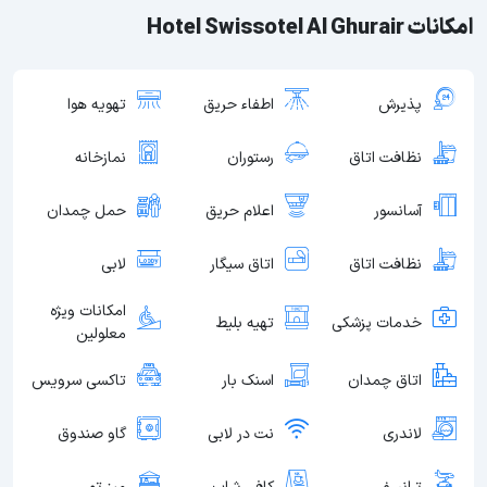
امکانات Hotel Swissotel Al Ghurair
پذیرش
اطفاء حریق
تهویه هوا
نظافت اتاق
رستوران
نمازخانه
آسانسور
اعلام حریق
حمل چمدان
نظافت اتاق
اتاق سیگار
لابی
امکانات ویژه
خدمات پزشکی
تهیه بلیط
معلولین
اتاق چمدان
اسنک بار
تاکسی سرویس
لاندری
نت در لابی
گاو صندوق