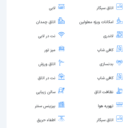
اتاق سیگار
لابی
امکانات ویژه معلولین
اتاق چمدان
لاندری
نت در لابی
کافی شاپ
میز تور
بدنسازی
اتاق ورزش
کافی شاپ
نت در اتاق
نظافت اتاق
سالن زیبایی
تهویه هوا
بیزینس سنتر
اتاق سیگار
اطفاء حریق