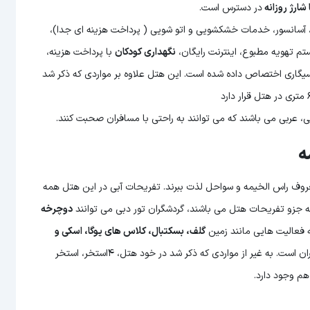
 شارژ روزانه
در دسترس است.
ل: خدمات پذیرش 24 ساعته، تبدیل ارز، آسانسور، خدمات خشکشویی و اتو شویی ( پرداخت هزینه ای جدا)،
ستم تهویه مطبوع، اینترنت رایگان،
نگهداری کودکان
با پرداخت هزینه،
یگاری اختصاص داده شده است. این هتل علاوه بر مواردی که ذکر شد
رکی، عربی می باشند که می توانند به راحتی با مسافران صحبت کنند.
ه
عروف راس الخیمه و سواحل لذت ببرند. تفریحات آبی در این هتل همه
 جزو تفریحات هتل می باشند، گردشگران تور دبی می توانند
دوچرخه
ه فعالیت هایی مانند زمین
گلف، بسکتبال، کلاس های یوگا، اسکی و
و بسیاری از ورزش ها و سرگرمی های دیگر در دسترس مسافران است. به غیر از مواردی که ذکر شد در خود هتل، ۴استخر، استخر
هم وجود دارد.