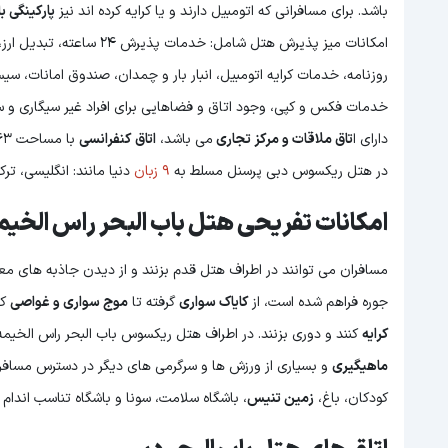
باشد. برای مسافرانی که اتومبیل دارند و یا کرایه کرده اند نیز
پارکینگی با
امکانات میز پذیرش هتل شام
روزنامه، خدمات کرایه اتومبیل، انبار بار و چمدان، صندوق امانات، سی
خدمات فکس و کپی، وجود اتاق و فضاهایی برای افراد غیر سیگاری و س
دارای ا
تاق ملاقات و مرکز تجاری
می باشد،
اتاق
کنفرانسی
با مساحت 63 متری در هتل قرار دارد
در هتل ریکسوس دبی پرسنل مسلط به
9 زبان
دنیا مانند: انگلیسی، ت
امکانات تفریحی هتل باب البحر راس الخیم
مسافران می توانند در اطراف هتل قدم بزنند و از دیدن جاذبه های م
جوره فراهم شده است، از
کایاک سواری
گرفته تا
موج سواری و غواصی
که
کرایه
کنند و دوری بزنند. در اطراف هتل ریکسوس باب البحر راس الخیم
ماهیگیری
کودکان، باغ،
زمین تنیس
، باشگاه سلامت، سونا و باشگاه تناسب اندام 