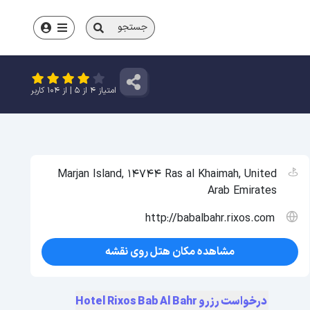
جستجو
امتیاز
4
از
5
| از
104
کاربر
Marjan Island, 14744 Ras al Khaimah, United
Arab Emirates
http://babalbahr.rixos.com
مشاهده مکان هتل روی نقشه
درخواست رزرو Hotel Rixos Bab Al Bahr