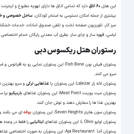
این هتل
60 اتاق
دارد که تمامی اتاق ها دارای تهویه مطبوع و اینترنت
بیشتری از جمله امکان دسترسی به استخر کودکان،
ساحل خصوصی و خان
میز کار، تلویزیون صفحه تخت و تلفن صندوق امانات، خدمات خشکشویی
لباسی، قهوه ساز و چای ساز، بطری آب معدنی رایگان حمام اختصاصی ا
رستوران هتل ریکسوس دبی
رستوران فیش بون Fish Bone: این رستوران نمایی رو به اقیانوس و استخر دارد و بهترین وعده های
سرو می کنند.
رستوران لاله زار Lalezar: این رستوران با
غذاهایی ترکی
و سرو بهترین شا
رستوران میت پوینت Meat Point: این رستوران غذاهای
باربیکیو
برا سر
بهترین غذا ها را سفارش دهند و نوش جان کنند.
رستوران سون هایتز Seven Heights: این رستوران
بوفه
ای می باشد 
رستوران اولیو L Olivo: این رستوران غذاهای
ایتالیایی
را فقط در وعده ه
رستوران آجا Aja Restaurant: این رستوران به صورت اختصاصی غذاهای