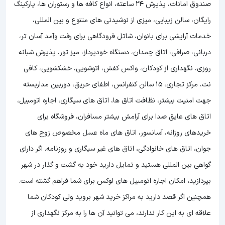
صندوق امانات، پذیرش 24 ساعته، انواع کافه ها و رستوران ها، پارکینگ
رایگان، سالن زیبایی، میزی از نوشیدنی های متنوع و بین المللی،
خدمات آرایشی برای بانوان، شاتل فرودگاهی برای رفت وآمد آسان تر،
دربانی، صرافی، اتاق چمدان، دستگاه خودپرداز، میز تور، پذیرش شبانه
روزی، نگهداری از کودکان، واکس کفش، اتوشویی، خشکشویی، کافی
نت، مرکز تجاری، 15 سالن کنفرانس، اطفای حریق، دوربین مداربسته
جهت امنیت بیشتر، نظافت اتاق ها، اتاق های سیگاری، اجاره اتومبیل،
اتاق های عایق صدا برای آرامش بیشتر مسافران، فروشگاه برای
خریدهای روزانه، آسانسور، اتاق های ماه عسل مخصوص زوج های
جوان، اتاق های خانوادگی، اتاق های غیر سیگاری و روزنامه. اگر دارای
گواهی بین المللی هستید و تمایل دارید خود به گشت و گذار در شهر
بپردازید، امکان اجاره اتومبیل های لوکس برای شما فراهم گشته است.
همچنین اگر قصد دارید به مراکز خرید شهر بروید ولی کودکان شما
علاقه ای به این کار ندارند، می توانید آن ها را به مرکز نگهداری از