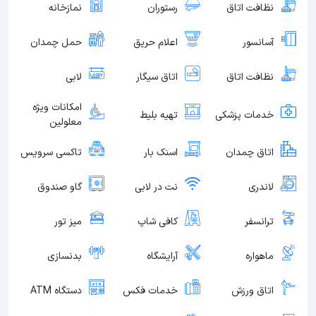
نظافت اتاق
رستوران
نمازخانه
آسانسور
اعلام حریق
حمل چمدان
نظافت اتاق
اتاق سیگار
لابی
امکانات ویژه
خدمات پزشکی
تهیه بلیط
معلولین
اتاق چمدان
اسنک بار
تاکسی سرویس
لاندری
نت در لابی
گاو صندوق
ترانسفر
کافی شاپ
میز تور
ماهواره
آرایشگاه
بدنسازی
اتاق ورزش
خدمات فکس
دستگاه ATM