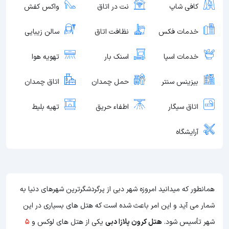
کافی شاپ
نت در اتاق
واکس کفش
خدمات فکس
نظافت اتاق
سالن زیبایی
خدمات اسپا
اسنک بار
تهویه هوا
بیزینس سنتر
حمل چمدان
اتاق چمدان
اتاق سیگار
اطفاء حریق
تهیه بلیط
آرایشگاه
همانطور که میدانید امروزه شهر دبی از پرگردشگرترین شهرهای دنیا به
شمار می آید و این امر باعث شده است که هتل های بسیاری در این
شهر تأسیس شود.
هتل کرون پلازا دبی
یکی از هتل های لوکس و
5