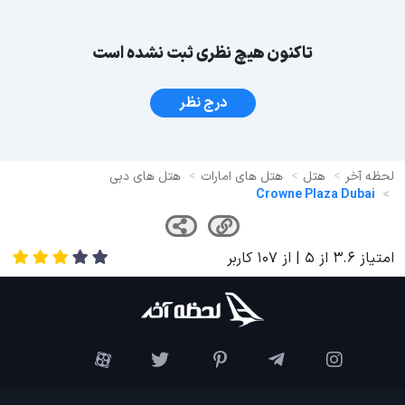
تاکنون هیچ نظری ثبت نشده است
درج نظر
لحظه آخر
هتل
هتل های امارات
هتل های دبی
Crowne Plaza Dubai
امتیاز
3.6
از
5
| از
107
کاربر