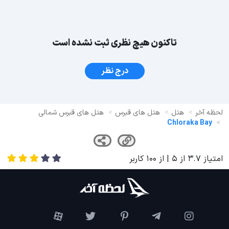
تاکنون هیچ نظری ثبت نشده است
درج نظر
لحظه آخر
هتل
هتل های قبرس
هتل های قبرس شمالی
Chloraka Bay
امتیاز
3.7
از
5
| از
100
کاربر