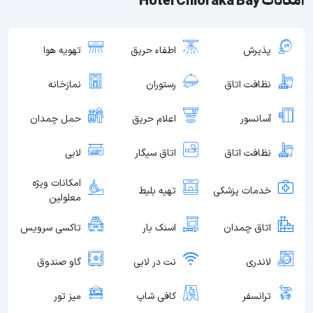
امکانات Hotel Chloraka Bay
پذیرش
اطفاء حریق
تهویه هوا
نظافت اتاق
رستوران
نمازخانه
آسانسور
اعلام حریق
حمل چمدان
نظافت اتاق
اتاق سیگار
لابی
امکانات ویژه
خدمات پزشکی
تهیه بلیط
معلولین
اتاق چمدان
اسنک بار
تاکسی سرویس
لاندری
نت در لابی
گاو صندوق
ترانسفر
کافی شاپ
میز تور