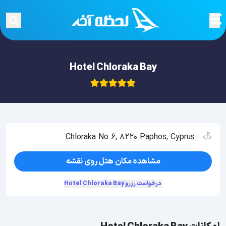
Hotel Chloraka Bay
Chloraka No 6, 8220 Paphos, Cyprus
مشاهده مکان هتل روی نقشه
درخواست رزرو Hotel Chloraka Bay