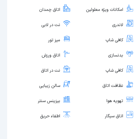
امکانات ویژه معلولین
اتاق چمدان
لاندری
نت در لابی
کافی شاپ
میز تور
بدنسازی
اتاق ورزش
کافی شاپ
نت در اتاق
نظافت اتاق
سالن زیبایی
تهویه هوا
بیزینس سنتر
اتاق سیگار
اطفاء حریق