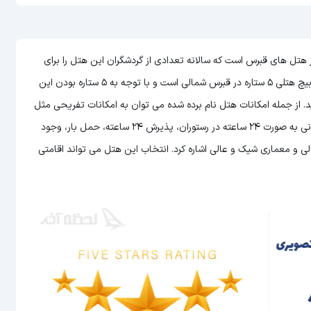
ند ملانی بیچ (Andreas And Melanie Beach) یکی از هتل های قبرس است که سالانه تعدادی از گردشگران این هتل را برای
اقامت خود در قبرس شمالی انتخاب می کنند. هتل آندرئاس اند ملانی بیچ هتلی 5 ستاره در قبرس شمالی است و با توجه به 5 ستاره بودن این
ید. از جمله امکانات هتل نام برده شده می توان به امکانات تفریحی مثل
استخر و سونا، سرویس دهی عالی به اتاق ها، امکان سرو غذا و نوشیدنی به صورت 24 ساعته در رستوران، پذیرش 24 ساعته، حمل بار، وجود
ی و معماری شیک و عالی اشاره کرد. انتخاب این هتل می تواند اقامتی