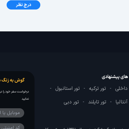
درج نظر
 های پیشنهادی
گوش به زنگ س
 داخلی
تور ترکیه
تور استانبول
-
-
-
درخواست سفر خود را در 
نمایید
آنتالیا
تور تایلند
تور دبی
-
-