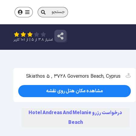
جستجو
امتیاز
3.8
از
5
| از
101
کاربر
Skiathos 5 , 3728 Governors Beach, Cyprus
مشاهده مکان هتل روی نقشه
درخواست رزرو Hotel Andreas And Melanie
Beach