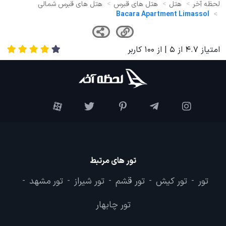
لحظه آخر
هتل
هتل های قبرس
هتل های قبرس شمالی
Bacara Apartment Limassol
امتیاز
4.7
از
5
| از
100
کاربر
تور های مرتبط
تور
تور کیش
تور قشم
تور شیراز
تور مشهد
-
-
-
-
-
تور چابهار