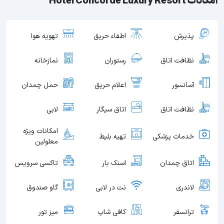
امکانات Hotel Concorde Luxury Resort
پذیرش
اطفاء حریق
تهویه هوا
نظافت اتاق
رستوران
نمازخانه
آسانسور
اعلام حریق
حمل چمدان
نظافت اتاق
اتاق سیگار
لابی
امکانات ویژه
خدمات پزشکی
تهیه بلیط
معلولین
اتاق چمدان
اسنک بار
تاکسی سرویس
لاندری
نت در لابی
گاو صندوق
ترانسفر
کافی شاپ
میز تور