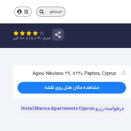
جستجو
امتیاز
4.1
از
5
| از
100
کاربر
Agiou Nikolaou 26, 8220 Paphos, Cyprus
مشاهده مکان هتل روی نقشه
درخواست رزرو Hotel Marios Apartments Cyprus