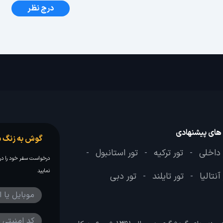
درج نظر
 های پیشنهادی
گوش به زنگ س
 داخلی
تور ترکیه
تور استانبول
-
-
-
درخواست سفر خود را در 
نمایید
آنتالیا
تور تایلند
تور دبی
-
-