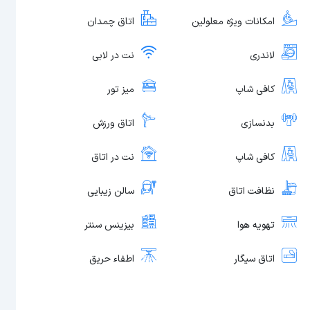
امکانات ویژه معلولین
اتاق چمدان
لاندری
نت در لابی
کافی شاپ
میز تور
بدنسازی
اتاق ورزش
کافی شاپ
نت در اتاق
نظافت اتاق
سالن زیبایی
تهویه هوا
بیزینس سنتر
اتاق سیگار
اطفاء حریق