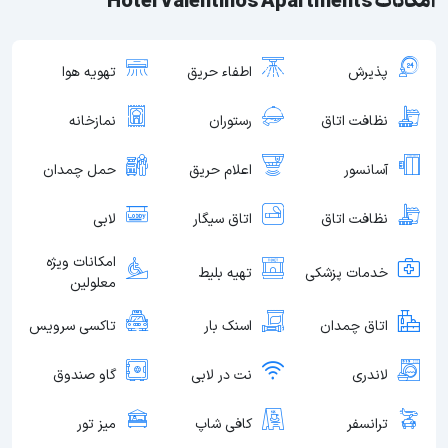
امکانات Hotel Valentinos Apartments
پذیرش
اطفاء حریق
تهویه هوا
نظافت اتاق
رستوران
نمازخانه
آسانسور
اعلام حریق
حمل چمدان
نظافت اتاق
اتاق سیگار
لابی
امکانات ویژه
خدمات پزشکی
تهیه بلیط
معلولین
اتاق چمدان
اسنک بار
تاکسی سرویس
لاندری
نت در لابی
گاو صندوق
ترانسفر
کافی شاپ
میز تور