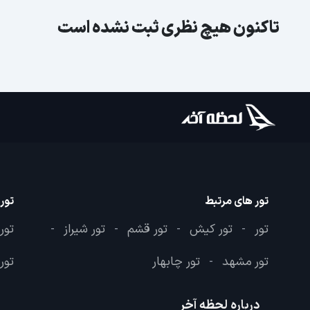
تاکنون هیچ نظری ثبت نشده است
تور های مرتبط
تور
تور
تور کیش
تور قشم
تور شیراز
تور
-
-
-
-
تور مشهد
تور چابهار
تور 
-
درباره لحظه آخر