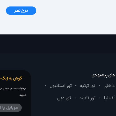
درج نظر
 های پیشنهادی
گوش به زنگ س
 داخلی
تور ترکیه
تور استانبول
-
-
-
درخواست سفر خود را در 
نمایید
آنتالیا
تور تایلند
تور دبی
-
-