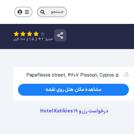
جستجو
امتیاز
4.2
از
5
| از
100
کاربر
5 Papaflessa street, 4607 Pissouri, Cyprus
مشاهده مکان هتل روی نقشه
درخواست رزرو Hotel Katikies 19