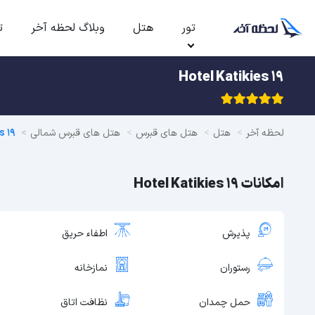
تور
هتل
وبلاگ لحظه آخر
ت
Hotel Katikies 19
لحظه آخر
هتل
هتل های قبرس
هتل های قبرس شمالی
s 19
امکانات Hotel Katikies 19
پذیرش
اطفاء حریق
رستوران
نمازخانه
حمل چمدان
نظافت اتاق