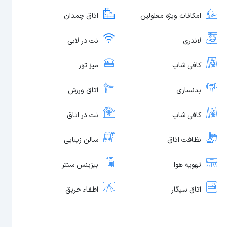
امکانات ویژه معلولین
اتاق چمدان
لاندری
نت در لابی
کافی شاپ
میز تور
بدنسازی
اتاق ورزش
کافی شاپ
نت در اتاق
نظافت اتاق
سالن زیبایی
تهویه هوا
بیزینس سنتر
اتاق سیگار
اطفاء حریق