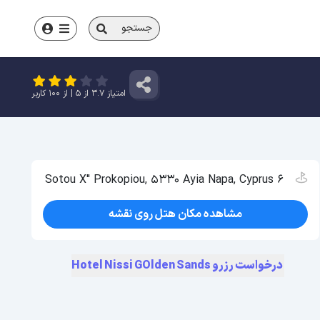
جستجو
امتیاز
3.7
از
5
| از
100
کاربر
6 Sotou X" Prokopiou, 5330 Ayia Napa, Cyprus
مشاهده مکان هتل روی نقشه
درخواست رزرو Hotel Nissi GOlden Sands