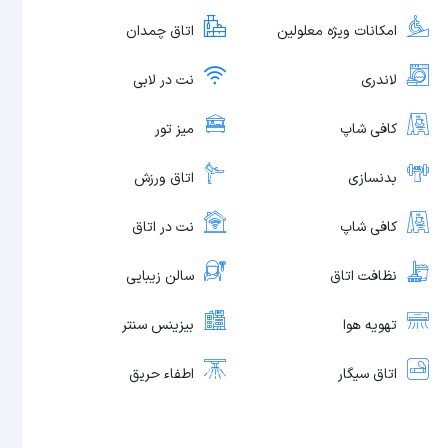
امکانات ویژه معلولین
اتاق چمدان
لاندری
نت در لابی
کافی شاپ
میز تور
بدنسازی
اتاق ورزش
کافی شاپ
نت در اتاق
نظافت اتاق
سالن زیبایی
تهویه هوا
بیزینس سنتر
اتاق سیگار
اطفاء حریق