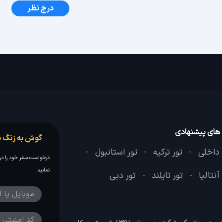
درج نظر
 های پیشنهادی
گوش به زنگ س
 داخلی
تور ترکیه
تور استانبول
-
-
-
درخواست سفر خود را در 
نمایید
آنتالیا
تور تایلند
تور دبی
-
-