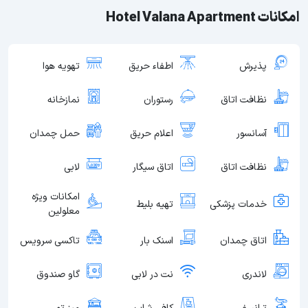
امکانات Hotel Valana Apartment
پذیرش
اطفاء حریق
تهویه هوا
نظافت اتاق
رستوران
نمازخانه
آسانسور
اعلام حریق
حمل چمدان
نظافت اتاق
اتاق سیگار
لابی
امکانات ویژه
خدمات پزشکی
تهیه بلیط
معلولین
اتاق چمدان
اسنک بار
تاکسی سرویس
لاندری
نت در لابی
گاو صندوق