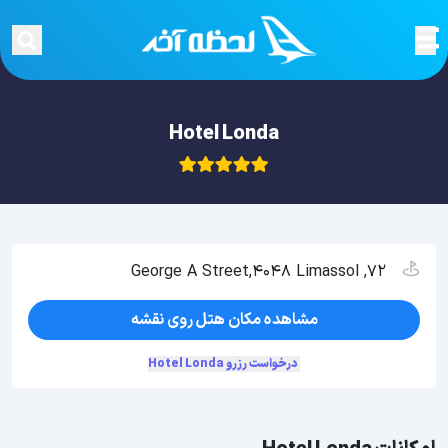
Hotel Londa
72, George A Street,4048 Limassol
مشاهده مکان هتل روی نقشه
درخواست رزرو Hotel Londa