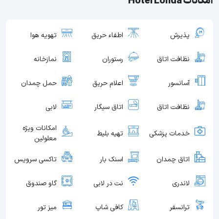
امکانات Hotel Londa
پذیرش
اطفاء حریق
تهویه هوا
نظافت اتاق
رستوران
نمازخانه
آسانسور
اعلام حریق
حمل چمدان
نظافت اتاق
اتاق سیگار
لابی
امکانات ویژه
خدمات پزشکی
تهیه بلیط
معلولین
اتاق چمدان
اسنک بار
تاکسی سرویس
لاندری
نت در لابی
گاو صندوق
ترانسفر
کافی شاپ
میز تور