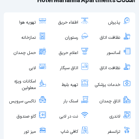
امکانات Hotel Marianna Apartments
پذیرش
اطفاء حریق
تهویه هوا
نظافت اتاق
رستوران
نمازخانه
آسانسور
اعلام حریق
حمل چمدان
نظافت اتاق
اتاق سیگار
لابی
امکانات ویژه
خدمات پزشکی
تهیه بلیط
معلولین
اتاق چمدان
اسنک بار
تاکسی سرویس
لاندری
نت در لابی
گاو صندوق
ترانسفر
کافی شاپ
میز تور