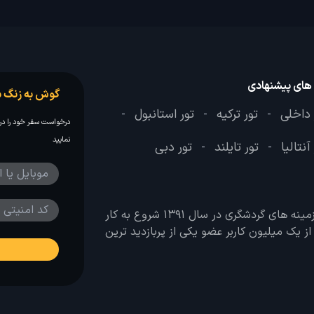
 های پیشنهادی
گوش به زنگ س
 داخلی
تور ترکیه
تور استانبول
-
-
-
درخواست سفر خود را در 
نمایید
آنتالیا
تور تایلند
تور دبی
-
-
وب سایت لحظه آخر با هدف ایجاد بانکی جامع در تمامی زمینه های گردشگری در سال 1391 شروع به کار
 بیش از یک میلیون کاربر عضو یکی از پربازدید ترین