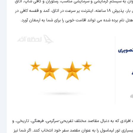
 توان به سیستم گرمایشی و سرمایشی مناسب، رستوران و کافی شاپ، اتاق
های زیبا، امکانات تفریحی، نظافت روزانه، برخورد مناسب پرسنل، حمل بار، پذیرش 18 ساعته، اینترنت پر سرعت در اتاق، کمد و قفسه کافی در
ب افرادی که به دنبال مقاصد مختلف تفریحی-سرگرمی، فرهنگی، تاریخی، و
اری تور لیماسول را به عنوان مقصد سفر خود انتخاب کنند. اگر شما نیز