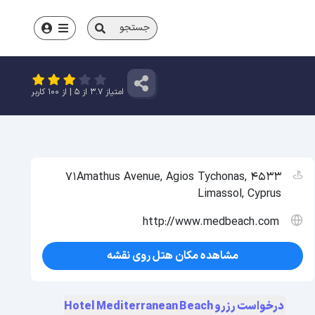
جستجو
امتیاز
3.7
از
5
| از
100
کاربر
71Amathus Avenue, Agios Tychonas, 4533
Limassol, Cyprus
http://www.medbeach.com
مشاهده مکان هتل روی نقشه
درخواست رزرو Hotel Mediterranean Beach