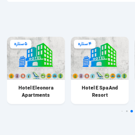
4 ستاره
5 ستاره
Hotel Eleonora
Hotel E Spa And
Apartments
Resort