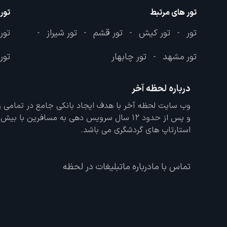
تور های مرتبط
تور
تور
تور کیش
تور قشم
تور شیراز
تور
-
-
-
-
تور مشهد
تور چابهار
تور 
-
درباره لحظه آخر
و پس از حدود 12 سال سرویس دهی به مسافرین با
استارتاپ های گردشگری می باشد.
تماس با ما
درباره ما
تبلیغات در لحظه