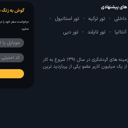
 های پیشنهادی
گوش به زنگ س
 داخلی
تور ترکیه
تور استانبول
-
-
-
درخواست سفر خود را در 
نمایید
آنتالیا
تور تایلند
تور دبی
-
-
وب سایت لحظه آخر با هدف ایجاد بانکی جامع در تمامی زمینه های گردشگری در سال 1391 شروع به کار
 بیش از یک میلیون کاربر عضو یکی از پربازدید ترین