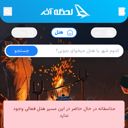
لحظه آخر
در
سفرت رو بساز !
تور
هتل
وبلاگ
جستجو
هتل های کوبا
امتیاز
3.6
از
5
| از
100
کاربر
0
لحظه آخر
هتل
هتل های کوبا
متاسفانه در حال حاضر در این مسیر هتل فعالی وجود
ندارد