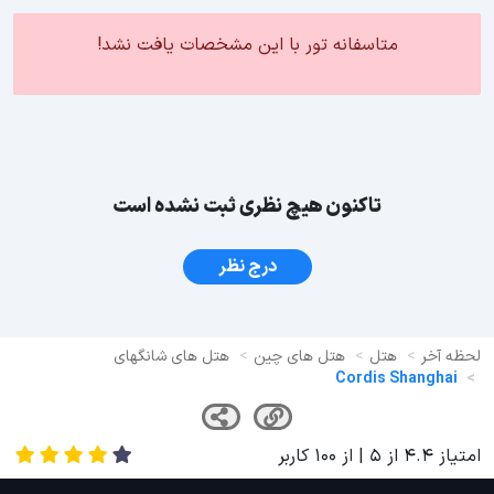
متاسفانه تور با این مشخصات یافت نشد!
تاکنون هیچ نظری ثبت نشده است
درج نظر
لحظه آخر
هتل
هتل های چین
هتل های شانگهای
Cordis Shanghai
امتیاز
4.4
از
5
| از
100
کاربر