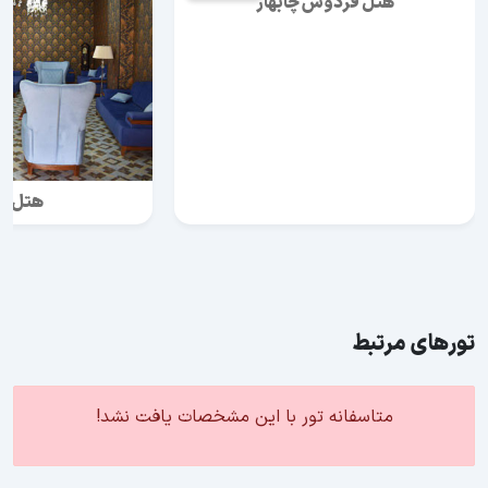
هتل فردوس چابهار
هتل ش
تورهای مرتبط
متاسفانه تور با این مشخصات یافت نشد!