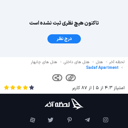
تاکنون هیچ نظری ثبت نشده است
درج نظر
لحظه آخر
هتل
هتل های داخلی
هتل های چابهار
Sadaf Apartment
امتیاز
4.3
از
5
| از
87
کاربر