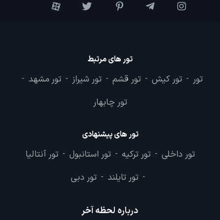
تور های مرتبط
تور
تور کیش
تور قشم
تور شیراز
تور مشهد
-
-
-
-
-
تور چابهار
تور های پیشنهادی
تور داخلی
تور ترکیه
تور استانبول
تور آنتالیا
-
-
-
تور تایلند
تور دبی
-
-
درباره لحظه آخر