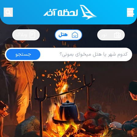
لحظه آخر
در
سفرت رو بساز !
تور
هتل
وبلاگ
جستجو
هتل های کاپادوکیا
امتیاز
3.6
از
5
| از
100
کاربر
21
لحظه آخر
هتل
هتل های ترکیه
هتل های کاپادوکیا
Hotel Suhan Cappadocia