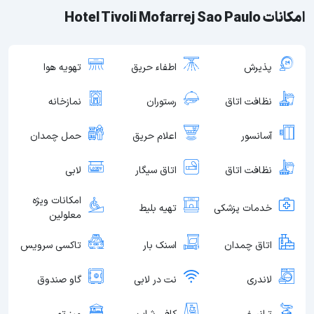
امکانات Hotel Tivoli Mofarrej Sao Paulo
پذیرش
اطفاء حریق
تهویه هوا
نظافت اتاق
رستوران
نمازخانه
آسانسور
اعلام حریق
حمل چمدان
نظافت اتاق
اتاق سیگار
لابی
امکانات ویژه
خدمات پزشکی
تهیه بلیط
معلولین
اتاق چمدان
اسنک بار
تاکسی سرویس
لاندری
نت در لابی
گاو صندوق