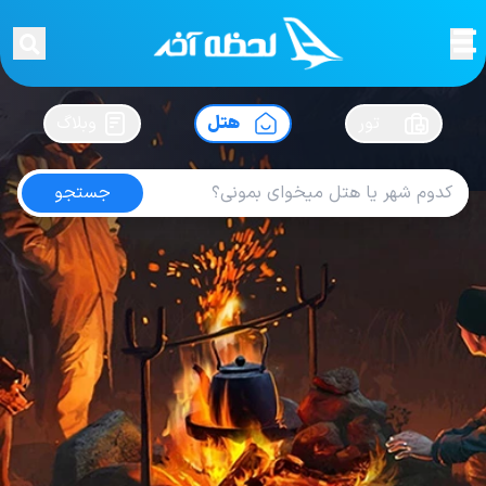
لحظه آخر
در
سفرت رو بساز !
تور
هتل
وبلاگ
جستجو
هتل های برزیل
امتیاز
3.8
از
5
| از
100
کاربر
16
لحظه آخر
هتل
هتل های برزیل
Hotel Pullman Sao Paulo Ibirapuera