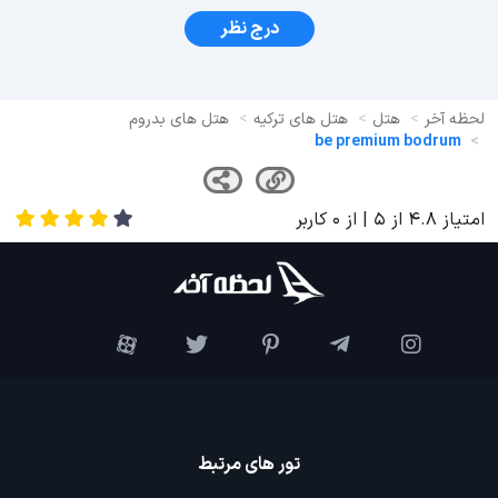
درج نظر
لحظه آخر
هتل
هتل های ترکیه
هتل های بدروم
be premium bodrum
امتیاز
4.8
از
5
| از
0
کاربر
تور های مرتبط