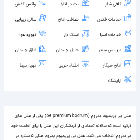
کافی شاپ
نت در اتاق
واکس کفش
خدمات فکس
نظافت اتاق
سالن زیبایی
خدمات اسپا
اسنک بار
تهویه هوا
بیزینس سنتر
حمل چمدان
اتاق چمدان
اتاق سیگار
اطفاء حریق
تهیه بلیط
آرایشگاه
هتل بی پریمیوم بدروم (be premium bodrum) یکی از هتل های
ترکیه است که سالانه تعدادی از گردشگران این هتل را برای اقامت خود
در بدروم انتخاب می کنند. هتل بی پریمیوم بدروم هتلی 5 ستاره در