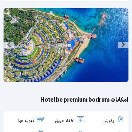
امکانات Hotel be premium bodrum
پذیرش
اطفاء حریق
تهویه هوا