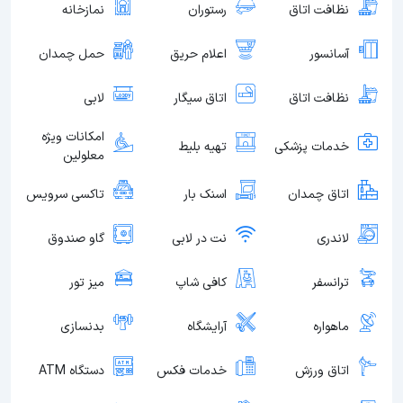
نظافت اتاق
رستوران
نمازخانه
آسانسور
اعلام حریق
حمل چمدان
نظافت اتاق
اتاق سیگار
لابی
امکانات ویژه
خدمات پزشکی
تهیه بلیط
معلولین
اتاق چمدان
اسنک بار
تاکسی سرویس
لاندری
نت در لابی
گاو صندوق
ترانسفر
کافی شاپ
میز تور
ماهواره
آرایشگاه
بدنسازی
اتاق ورزش
خدمات فکس
دستگاه ATM