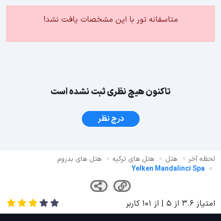
متاسفانه تور با این مشخصات یافت نشد!
تاکنون هیچ نظری ثبت نشده است
درج نظر
لحظه آخر
هتل
هتل های ترکیه
هتل های بدروم
Yelken Mandalinci Spa
امتیاز
3.6
از
5
| از
101
کاربر