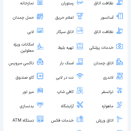
نظافت اتاق
رستوران
نمازخانه
آسانسور
اعلام حریق
حمل چمدان
نظافت اتاق
اتاق سیگار
لابی
امکانات ویژه
خدمات پزشکی
تهیه بلیط
معلولین
اتاق چمدان
اسنک بار
تاکسی سرویس
لاندری
نت در لابی
گاو صندوق
ترانسفر
کافی شاپ
میز تور
ماهواره
آرایشگاه
بدنسازی
اتاق ورزش
خدمات فکس
دستگاه ATM