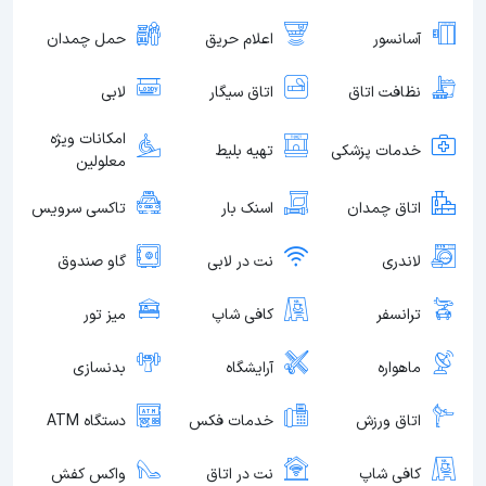
آسانسور
اعلام حریق
حمل چمدان
نظافت اتاق
اتاق سیگار
لابی
امکانات ویژه
خدمات پزشکی
تهیه بلیط
معلولین
اتاق چمدان
اسنک بار
تاکسی سرویس
لاندری
نت در لابی
گاو صندوق
ترانسفر
کافی شاپ
میز تور
ماهواره
آرایشگاه
بدنسازی
اتاق ورزش
خدمات فکس
دستگاه ATM
کافی شاپ
نت در اتاق
واکس کفش