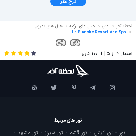
درج نظر
لحظه آخر
هتل
هتل های ترکیه
هتل های بدروم
La Blanche Resort And Spa
امتیاز
4
از
5
| از
100
کاربر
تور های مرتبط
تور
تور کیش
تور قشم
تور شیراز
تور مشهد
-
-
-
-
-