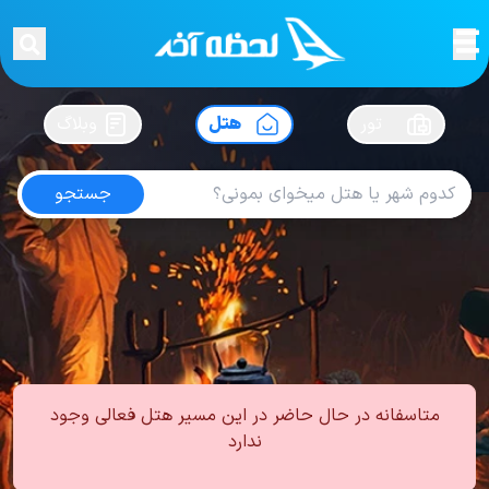
لحظه آخر
در
سفرت رو بساز !
تور
هتل
وبلاگ
جستجو
هتل های بروکسل
امتیاز
3.7
از
5
| از
100
کاربر
0
لحظه آخر
هتل
هتل های بلژیک
هتل های بروکسل
متاسفانه در حال حاضر در این مسیر هتل فعالی وجود
ندارد