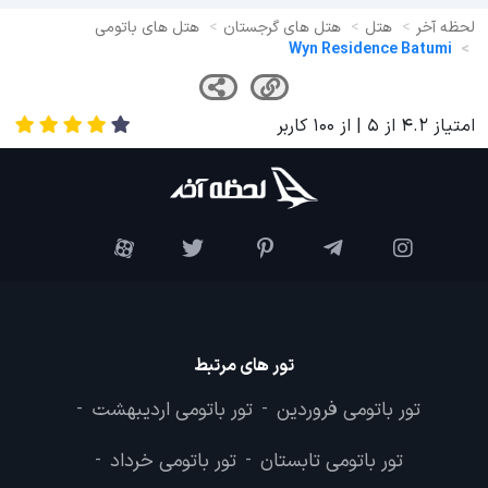
لحظه آخر
هتل
هتل های گرجستان
هتل های باتومی
Wyn Residence Batumi
امتیاز
4.2
از
5
| از
100
کاربر
تور های مرتبط
تور باتومی فروردین
تور باتومی اردیبهشت
-
-
تور باتومی تابستان
تور باتومی خرداد
-
-