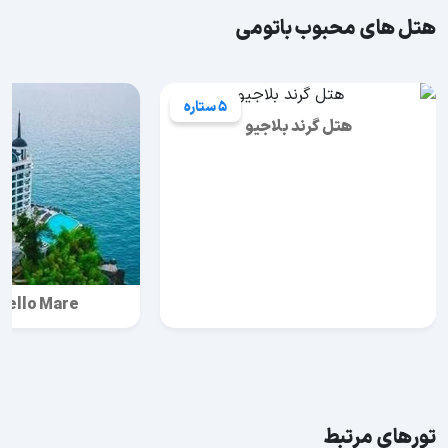
هتل های محبوب باتومی
5 ستاره
هتل گرند بلاجیو
tello Mare
تورهای مرتبط