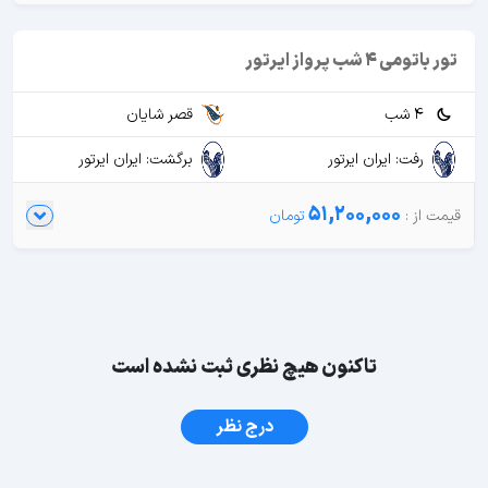
تور باتومی 4 شب پرواز ایرتور
4 شب
قصر شایان
رفت: ایران ایرتور
برگشت: ایران ایرتور
51,200,000
تاکنون هیچ نظری ثبت نشده است
درج نظر