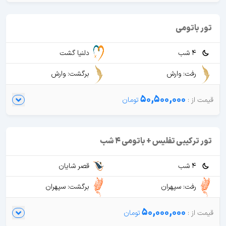
تور باتومی
4 شب
دلنیا گشت
رفت: وارش
برگشت: وارش
50,500,000
تور ترکیبی تفلیس + باتومی 4 شب
4 شب
قصر شایان
رفت: سپهران
برگشت: سپهران
50,000,000