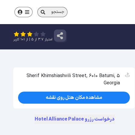
جستجو
امتیاز
3.7
از
5
| از
101
کاربر
5 Sherif Khimshiashvili Street, 6010 Batumi,
Georgia
مشاهده مکان هتل روی نقشه
درخواست رزرو Hotel Alliance Palace