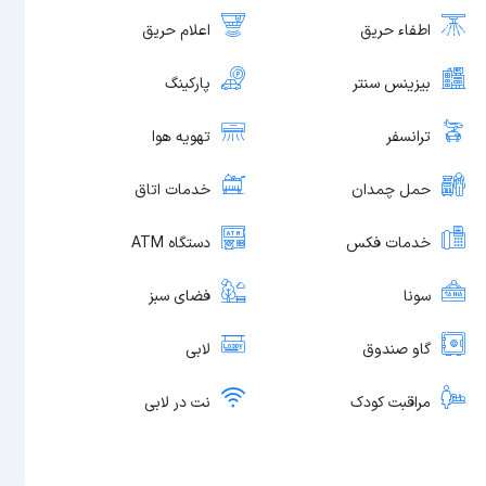
اطفاء حریق
اعلام حریق
بیزینس سنتر
پارکینگ
ترانسفر
تهویه هوا
حمل چمدان
خدمات اتاق
خدمات فکس
دستگاه ATM
سونا
فضای سبز
گاو صندوق
لابی
مراقبت کودک
نت در لابی