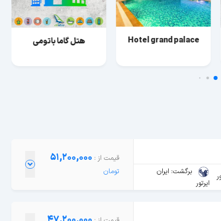
Hotel grand palace
هتل گاما باتومی
51,200,000
برگشت: ایران
ر
ایرتور
47,200,000