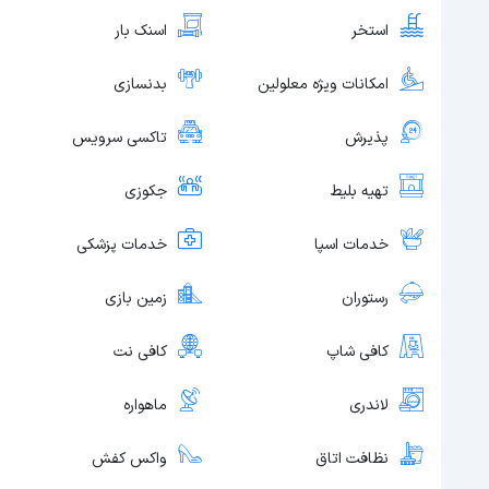
استخر
اسنک بار
امکانات ویژه معلولین
بدنسازی
پذیرش
تاکسی سرویس
تهیه بلیط
جکوزی
خدمات اسپا
خدمات پزشکی
رستوران
زمین بازی
کافی شاپ
کافی نت
لاندری
ماهواره
نظافت اتاق
واکس کفش