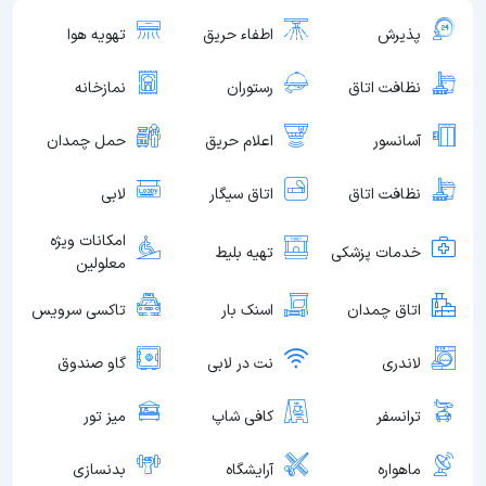
پذیرش
اطفاء حریق
تهویه هوا
نظافت اتاق
رستوران
نمازخانه
آسانسور
اعلام حریق
حمل چمدان
نظافت اتاق
اتاق سیگار
لابی
امکانات ویژه
خدمات پزشکی
تهیه بلیط
معلولین
اتاق چمدان
اسنک بار
تاکسی سرویس
لاندری
نت در لابی
گاو صندوق
ترانسفر
کافی شاپ
میز تور
ماهواره
آرایشگاه
بدنسازی