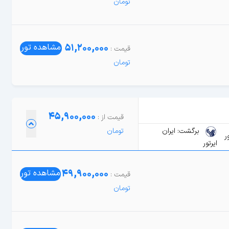
51,200,000
مشاهده تور
45,900,000
برگشت: ایران
ر
ایرتور
49,900,000
مشاهده تور