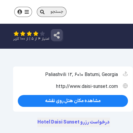
جستجو
امتیاز
4
از
5
| از
100
کاربر
Paliashvili 12, 6010 Batumi, Georgia
http://www.daisi-sunset.com
مشاهده مکان هتل روی نقشه
درخواست رزرو Hotel Daisi Sunset