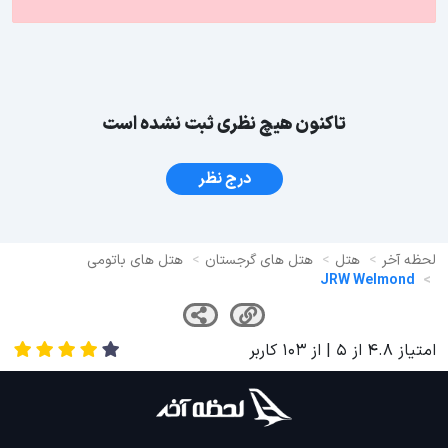
تاکنون هیچ نظری ثبت نشده است
درج نظر
لحظه آخر
هتل
هتل های گرجستان
هتل های باتومی
JRW Welmond
امتیاز
4.8
از
5
| از
103
کاربر