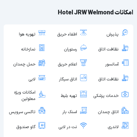
امکانات Hotel JRW Welmond
پذیرش
اطفاء حریق
تهویه هوا
نظافت اتاق
رستوران
نمازخانه
آسانسور
اعلام حریق
حمل چمدان
نظافت اتاق
اتاق سیگار
لابی
امکانات ویژه
خدمات پزشکی
تهیه بلیط
معلولین
اتاق چمدان
اسنک بار
تاکسی سرویس
لاندری
نت در لابی
گاو صندوق