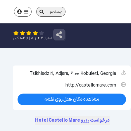
جستجو
امتیاز
4.2
از
5
| از
102
کاربر
Tsikhisdziri, Adjara, 6100 Kobuleti, Georgia
http://castellomare.com
مشاهده مکان هتل روی نقشه
درخواست رزرو Hotel Castello Mare