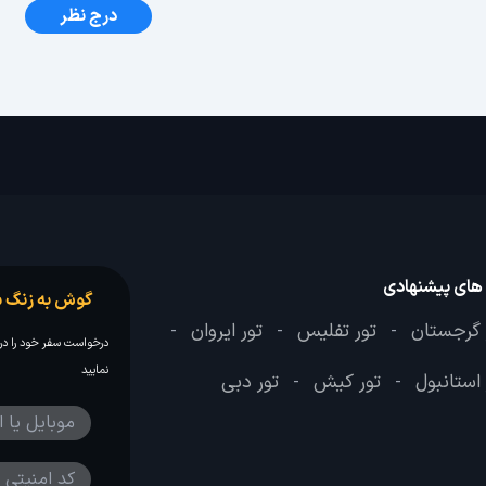
درج نظر
 های پیشنهادی
گوش به زنگ س
 گرجستان
تور تفلیس
تور ایروان
-
-
-
درخواست سفر خود را در 
نمایید
 استانبول
تور کیش
تور دبی
-
-