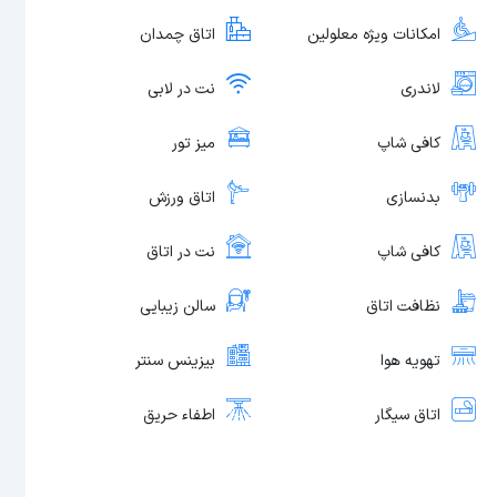
امکانات ویژه معلولین
اتاق چمدان
لاندری
نت در لابی
کافی شاپ
میز تور
بدنسازی
اتاق ورزش
کافی شاپ
نت در اتاق
نظافت اتاق
سالن زیبایی
تهویه هوا
بیزینس سنتر
اتاق سیگار
اطفاء حریق