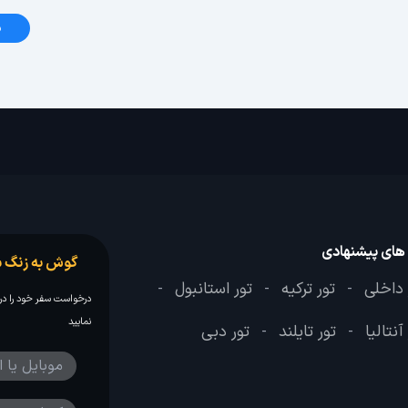
د
 های پیشنهادی
گوش به زنگ س
 داخلی
تور ترکیه
تور استانبول
-
-
-
درخواست سفر خود را در 
نمایید
آنتالیا
تور تایلند
تور دبی
-
-