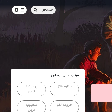
جستجو
امتیاز
3.7
از
5
| از
100
کاربر
مرتب سازی براساس
ستاره هتل
پر بازدید
ترین
حروف الفبا
محبوب
ترین