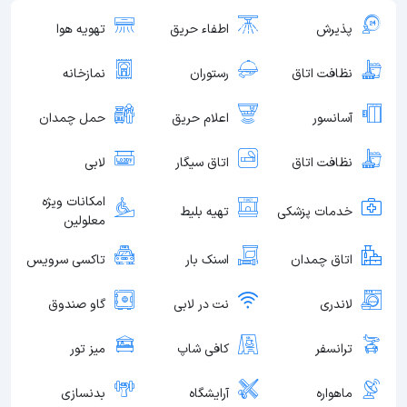
پذیرش
اطفاء حریق
تهویه هوا
نظافت اتاق
رستوران
نمازخانه
آسانسور
اعلام حریق
حمل چمدان
نظافت اتاق
اتاق سیگار
لابی
امکانات ویژه
خدمات پزشکی
تهیه بلیط
معلولین
اتاق چمدان
اسنک بار
تاکسی سرویس
لاندری
نت در لابی
گاو صندوق
ترانسفر
کافی شاپ
میز تور
ماهواره
آرایشگاه
بدنسازی