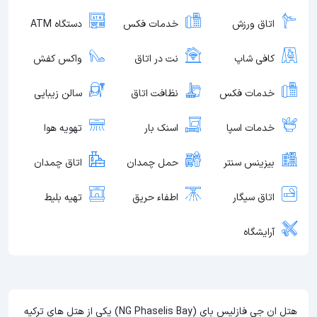
اتاق ورزش
خدمات فکس
دستگاه ATM
کافی شاپ
نت در اتاق
واکس کفش
خدمات فکس
نظافت اتاق
سالن زیبایی
خدمات اسپا
اسنک بار
تهویه هوا
بیزینس سنتر
حمل چمدان
اتاق چمدان
اتاق سیگار
اطفاء حریق
تهیه بلیط
آرایشگاه
هتل ان جی فازلیس بای (NG Phaselis Bay) یکی از هتل های ترکیه