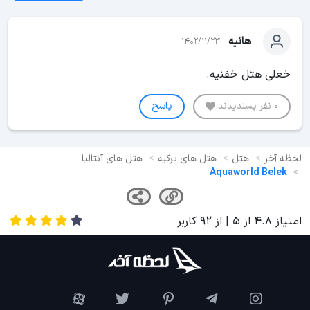
هانیه
1402/11/23
خعلی هتل خفنیه.
0 نفر پسندیدند
پاسخ
لحظه آخر
هتل
هتل های ترکیه
هتل های آنتالیا
Aquaworld Belek
امتیاز
4.8
از
5
| از
92
کاربر