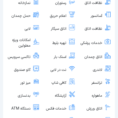
نظافت اتاق
رستوران
نمازخانه
آسانسور
اعلام حریق
حمل چمدان
نظافت اتاق
اتاق سیگار
لابی
امکانات ویژه
خدمات پزشکی
تهیه بلیط
معلولین
اتاق چمدان
اسنک بار
تاکسی سرویس
لاندری
نت در لابی
گاو صندوق
ترانسفر
کافی شاپ
میز تور
ماهواره
آرایشگاه
بدنسازی
اتاق ورزش
خدمات فکس
دستگاه ATM