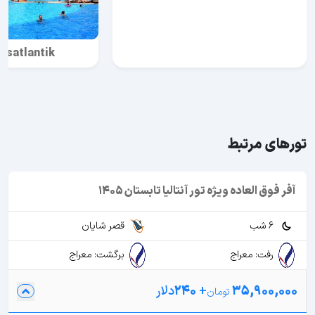
nsatlantik
تورهای مرتبط
آفر فوق العاده ویژه تور آنتالیا تابستان 1405
6 شب
قصر شایان
رفت: معراج
برگشت: معراج
35,900,000
+
240
دلار