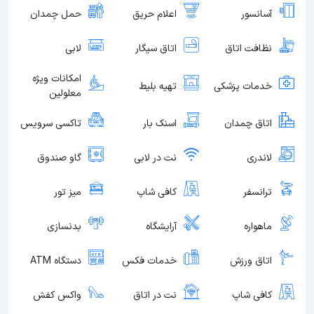
آسانسور
اعلام حریق
حمل چمدان
نظافت اتاق
اتاق سیگار
لابی
امکانات ویژه
خدمات پزشکی
تهیه بلیط
معلولین
اتاق چمدان
اسنک بار
تاکسی سرویس
لاندری
نت در لابی
گاو صندوق
ترانسفر
کافی شاپ
میز تور
ماهواره
آرایشگاه
بدنسازی
اتاق ورزش
خدمات فکس
دستگاه ATM
کافی شاپ
نت در اتاق
واکس کفش