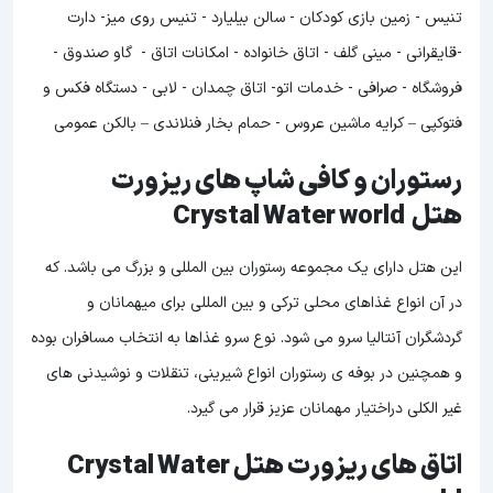
تنیس - زمین بازی کودکان - سالن بیلیارد - تنیس روی میز- دارت
-قایقرانی - مینی گلف - اتاق خانواده - امکانات اتاق - گاو صندوق -
فروشگاه - صرافی - خدمات اتو- اتاق چمدان - لابی - دستگاه فکس و
فتوکپی – کرایه ماشین عروس - حمام بخار فنلاندی – بالکن عمومی
رستوران و کافی شاپ های ریزورت
هتل Crystal Water world
این هتل دارای یک مجموعه رستوران بین المللی و بزرگ می باشد. که
در آن انواع غذاهای محلی ترکی و بین المللی برای میهمانان و
گردشگران آنتالیا سرو می شود. نوع سرو غذاها به انتخاب مسافران بوده
و همچنین در بوفه ی رستوران انواع شیرینی، تنقلات و نوشیدنی های
غیر الکلی دراختیار مهمانان عزیز قرار می گیرد.
اتاق های ریزورت هتل Crystal Water