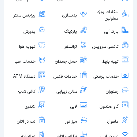
امکانات ویژه
بدنسازی
بیزینس سنتر
معلولین
پارک آبی
پارکینگ
پذیرش
تاکسی سرویس
ترانسفر
تهویه هوا
تهیه بلیط
حمل چمدان
خدمات اسپا
خدمات پزشکی
خدمات فکس
دستگاه ATM
رستوران
سالن زیبایی
کافی شاپ
گاو صندوق
لابی
لاندری
ماهواره
میز تور
نت در اتاق
نت در لابی
نظافت اتاق
نمازخانه