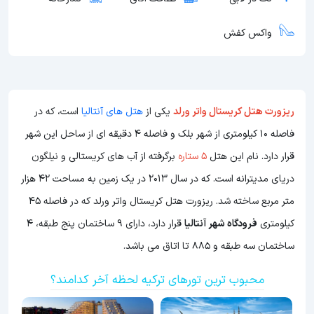
واکس کفش
ریزورت هتل کریستال واتر ورلد
یکی از
هتل های آنتالیا
است، که در
فاصله 10 کیلومتری از شهر بلک و فاصله 4 دقیقه ای از ساحل این شهر
قرار دارد. نام این هتل
5 ستاره
برگرفته از آب های کریستالی و نیلگون
دریای مدیترانه است. که در سال 2013 در یک زمین به مساحت 42 هزار
متر مربع ساخته شد. ریزورت هتل کریستال واتر ورلد که در فاصله 45
کیلومتری
فرودگاه شهر آنتالیا
قرار دارد، دارای 9 ساختمان پنج طبقه، 4
ساختمان سه طبقه و 885 تا اتاق می باشد.
محبوب ترین تورهای ترکیه لحظه آخر کدامند؟