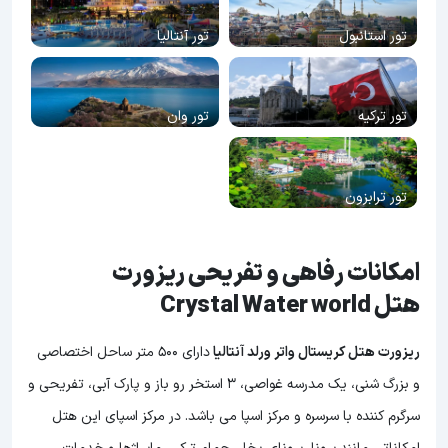
تور استانبول
تور آنتالیا
تور ترکیه
تور وان
تور ترابزون
امکانات رفاهی و تفریحی ریزورت
هتل Crystal Water world
ریزورت هتل کریستال واتر ورلد آنتالیا
دارای 500 متر ساحل اختصاصی
و بزرگ شنی، یک مدرسه غواصی، 3 استخر رو باز و پارک آبی، تفریحی و
سرگرم کننده با سرسره و مرکز اسپا می باشد. در مرکز اسپای این هتل