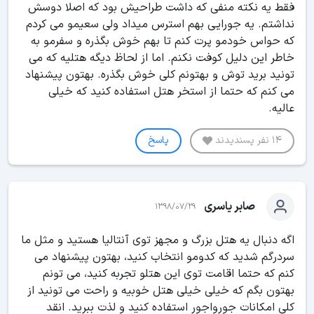
فقط یه نکته منفی که داشت طراحیش بود که اصلا دوسش
نداشتم. یه جورایی بهم استرس میداد ولی سعیمو می کردم
که حواس خودمو پرت کنم تا بهم خوش بگذره و سفرمو به
خاطر این دلیل کوفت نکنم. اما از لحاظ دیگه هتلیه که می
تونید برید توش و بهتونم کلی خوش بگذره. بهتون پیشنهاد
می کنم که حتما از استخر هتل استفاده کنید که خیلی
عالیه.
14 نفر پسندیدند
پاسخ
صابر یاسری
1398/07/29
اگه دنبال یه هتل بزرگ و مجهز توی آنتالیا هستید و مثل ما
سردرگم شدید که کدومو انتخاب کنید، بهتون پیشنهاد می
کنم که حتما اقامت توی این هتلو تجربه کنید، می تونم
بهتون بگم که خیلی خیلی هتل خوبیه و راحت می تونید از
کلی امکانات جورواجور استفاده کنید و لذت ببرید. انقد