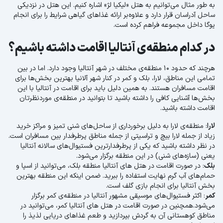
به طور مثال می‌توانیم به هتل «لیکیا لژ» اشاره کنیم. این هتل در نزدیکی
ساحل آدراسان قرار دارد و علاوه‌بر ارائه غذاهای گیاهی شرایط را برای انجام
یوگا داخل مجموعه فراهم کرده است.
در کدام منطقه‌ی آنتالیا اقامت داشته باشیم؟
هرچند که حدود 10 منطقه‌ی مختلف در شهر آنتالیا وجود دارد. اما در بین
تمامی این مناطق، لارا، بلک و کمر در کنار شهر آلانیا بهترین بخش‌ها برای
اقامت مسافران هستند. به همین دلیل باید برای اقامت در آنتالیا با این
بخش‌ها آشنایی کافی را داشته باشید تا بتوانید در منطقه‌ی موردنظرتان
اقامت داشته باشید.
لارا
: منطقه‌ی لارا به دلیل برخورداری از ساحل‌های شنی تمیز و مراکز خرید
زیاد از جمله لارا بیچ و تراسیتی از جمله مناطق پرطرفدار بین مسافران است.
در نظر داشته باشید که یکی از پرطرفدارترین فستیوال‌های سالانه آنتالیا
یعنی (سازه‌های شنی) در این منطقه برگزار می‌شود.
بلک
: در صورت اقامت در هتل های آنتالیا منطقه بلک، می‌توانید از اسپا و
حمام‌های آب گرم نهایت استفاده را ببرید. ضمن اینکه این منطقه بهترین
بخش آنتالیا برای انجام بازی گلف است.
کمر
: اکثر فستیوال‌های موسیقی مشهور آنتالیا در منطقه‌ی کمر برگزار
می‌شود.همچنین در صورت اقامت در هتل های آنتالیا کمر، می‌توانید در
مناطق کوهستانی آن به گردش بپردازید و طعم غذاهای دریایی لذیذ را