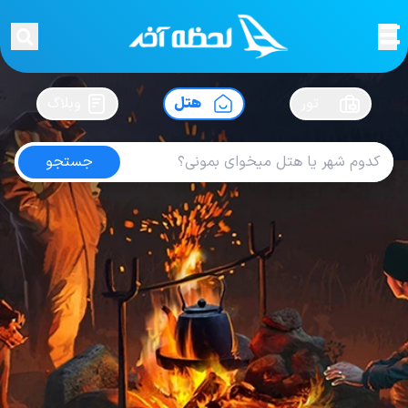
لحظه آخر
در
سفرت رو بساز !
تور
هتل
وبلاگ
جستجو
هتل های آنتالیا
امتیاز
4.6
از
5
| از
115
کاربر
661
لحظه آخر
هتل
هتل های ترکیه
هتل های آنتالیا
Hotel dedeman kemer