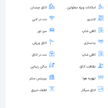
امکانات ویژه معلولین
اتاق چمدان
لاندری
نت در لابی
کافی شاپ
میز تور
بدنسازی
اتاق ورزش
کافی شاپ
نت در اتاق
نظافت اتاق
سالن زیبایی
تهویه هوا
بیزینس سنتر
اتاق سیگار
اطفاء حریق