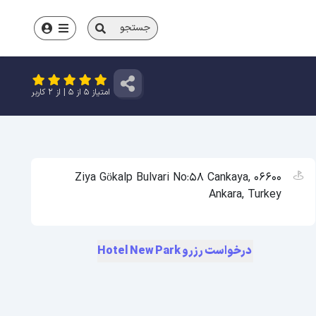
جستجو
امتیاز
5
از
5
| از
2
کاربر
Ziya Gökalp Bulvari No:58 Cankaya, 06600
Ankara, Turkey
درخواست رزرو Hotel New Park