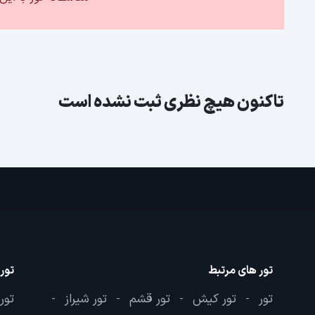
تاکنون هیچ نظری ثبت نشده است
تور های مرتبط
تور
تور
تور کیش
تور قشم
تور شیراز
تور
-
-
-
-