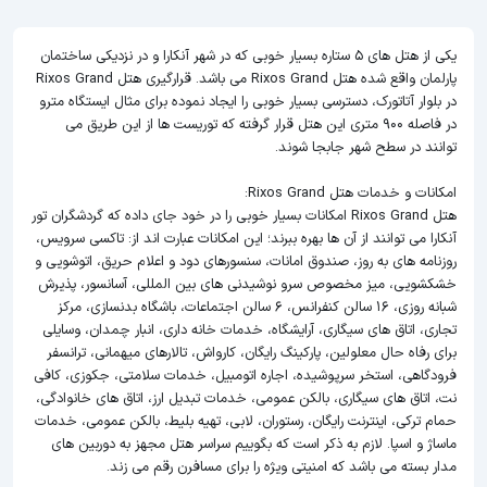
یکی از هتل های 5 ستاره بسیار خوبی که در شهر آنکارا و در نزدیکی ساختمان
پارلمان واقع شده هتل Rixos Grand می باشد. قرارگیری هتل Rixos Grand
در بلوار آتاتورک، دسترسی بسیار خوبی را ایجاد نموده برای مثال ایستگاه مترو
در فاصله 900 متری این هتل قرار گرفته که توریست ها از این طریق می
توانند در سطح شهر جابجا شوند.
امکانات و خدمات هتل Rixos Grand:
هتل Rixos Grand امکانات بسیار خوبی را در خود جای داده که گردشگران تور
آنکارا می توانند از آن ها بهره ببرند؛ این امکانات عبارت اند از: تاکسی سرویس،
روزنامه های به روز، صندوق امانات، سنسورهای دود و اعلام حریق، اتوشویی و
خشکشویی، میز مخصوص سرو نوشیدنی های بین المللی، آسانسور، پذیرش
شبانه روزی، 16 سالن کنفرانس، 6 سالن اجتماعات، باشگاه بدنسازی، مرکز
تجاری، اتاق های سیگاری، آرایشگاه، خدمات خانه داری، انبار چمدان، وسایلی
برای رفاه حال معلولین، پارکینگ رایگان، کارواش، تالارهای میهمانی، ترانسفر
فرودگاهی، استخر سرپوشیده، اجاره اتومبیل، خدمات سلامتی، جکوزی، کافی
نت، اتاق های سیگاری، بالکن عمومی، خدمات تبدیل ارز، اتاق های خانوادگی،
حمام ترکی، اینترنت رایگان، رستوران، لابی، تهیه بلیط، بالکن عمومی، خدمات
ماساژ و اسپا. لازم به ذکر است که بگوییم سراسر هتل مجهز به دوربین های
مدار بسته می باشد که امنیتی ویژه را برای مسافرن رقم می زند.