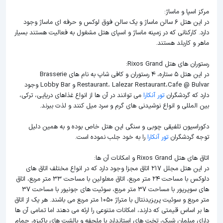
مرکز اسپا و ماساژ:
در این هتل 6 سالن ماساژ و یک سالن فوق لوکس و حرفه ای ماساژ وجود
دارد. کارکنانی که در زمینه ماساژ و اسپای هتل مشغول به فعالیت هستند بسیار
ماهر و کاربلد هستند.
رستوران های هتل Rixos Grand:
در این هتل 5 ستاره، 4 رستوران و کافی شاپ به نام های Brasserie
Restaurant، Lalezar Restaurant،Cafe @ Bulvar و Lobby Bar وجود
دارد که گردشگران
تور آنکارا
می توانند در آن ها از انواع غذاهای دریایی، ترکی،
بین المللی و انواع نوشیدنی های گرم و سرد میل کنند و لذت ببرند.
دکوراسیون تلفیقی چوبی و سنگی این هتل خاص بوده و به همین دلیل
توجه گردشگران
تور آنکارا
را به خود جلب نموده است.
اتاق های هتل Rixos Grand و امکانات آن ها:
در این هتل مجلل 217 اتاق مجزا وجود دارد که در انواع مختلف اتاق های
دلوکس با مساحت 24 متر مربع، اتاق معلولین با مساحت 33 متر مربع، اتاق
های سوپریور با مساحت 37 متر مربع، سوئیت های جونیور با مساحت 37
متر مربع و سوئیت پریزیدنتال با متراژ 1050 متر مربع می باشند. هر یک از اتاق
ها بر اساس قیمتی که دارند، امکانات متنوعی را ارئه می دهند اما تمامی آن ها
دارای مبلمان شیک، تخت های استاندارد با ملحفه و بالشت های پاکیزه، حمام