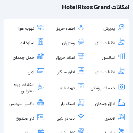
امکانات Hotel Rixos Grand
پذیرش
اطفاء حریق
تهویه هوا
نظافت اتاق
رستوران
نمازخانه
آسانسور
اعلام حریق
حمل چمدان
نظافت اتاق
اتاق سیگار
لابی
امکانات ویژه
خدمات پزشکی
تهیه بلیط
معلولین
اتاق چمدان
اسنک بار
تاکسی سرویس
لاندری
نت در لابی
گاو صندوق