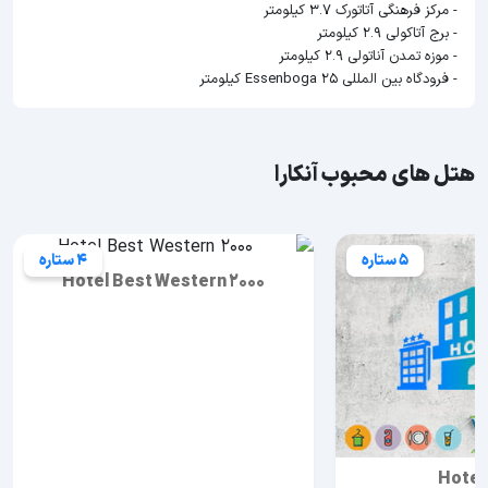
- مرکز فرهنگی آتاتورک 3.7 کیلومتر
- برج آتاکولی 2.9 کیلومتر
- موزه تمدن آناتولی 2.9 کیلومتر
- فرودگاه بین المللی Essenboga 25 کیلومتر
هتل های محبوب آنکارا
5 ستاره
4 ستاره
Hotel Best Western 2000
Hotel