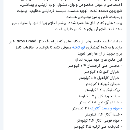
اختصاصی با دوش مخصوص و وان، سشوار، لوازم آرایشی و بهداشتی،
تلویزیون صفحه تخت، تهویه مناسب، سیستم گرمایشی مطلوب، اینترنت
پرسرعت، تلفن و میز نوشیدنی هستند.
پنجره هایی که در اتاق ها تعبیه شده، چشم اندازی زیبا از شهر را نمایش می
دهد که تماشای آن برای هر کسی دلپذیر است.
در ادامه قصد داریم برخی از مکان هایی که در اطراف هتل Rixos Grand قرار
دارند را به شما گردشگران
تور ترکیه
معرفی کنیم تا بتوانید با اطلاعات کامل
برای بازدید از آن ها راهی شوید.
این مکان های مهم عبارت اند از:
- مجلس ملی گرجستان 0.4 کیلومتر
- خیابان کنور 0.5 کیلومتر
- خیابان کارانفیل 0.5 کیلومتر
- میدان کیزیله 1 کیلومتر
- پارک کوگولو 1.2 کیلومتر
- مرکز خرید کاروم 1.5 کیلومتر
- خیابان آرژانتین 1.8 کیلومتر
- موزه و معبد آتاتورک
2.1 کیلومتر
- قلعه آنکارا 3.4 کیلومتر
- موزه قومی آنکارا 2.4 کیلومتر
- کتابخانه ملی ترکیه 2.5 کیلومتر