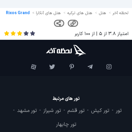
لحظه آخر
هتل
هتل های ترکیه
هتل های آنکارا
Rixos Grand
امتیاز
3.8
از
5
| از
100
کاربر
تور های مرتبط
تور
تور کیش
تور قشم
تور شیراز
تور مشهد
-
-
-
-
-
تور چابهار