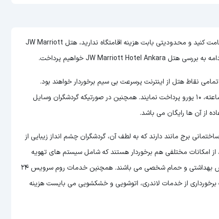
اگر در سفر به آنکارا قصد دارید در یکی از لوکس ترین هتل های شهر اقامت کنید و محدودیتی بابت هزینه اقامتگاه ندارید، هتل JW Marriott
مت در هتل JW Marriott Hotel Ankara در تمامی نقاط هتل از اینترنت پرسرعت بی سیم برخوردار خواهند بود.
اینترنت هتل رایگان نمی باشد و گردشگران می بایست به ازای هر 24 ساعته، 10 یورو پرداخت نمایند. همچنین در صورتیکه گردشگران وسایل
ه از آن ها رایگان می باشد.
 همانند اکثر هتل های 5 ستاره و لوکس، ساختمانی برج مانند دارند که به لطف آن، گردشگران چشم انداز زیبایی از
، از امکانات مختلفی هم برخوردار هستند که شامل سیستم های تهویه
مطبوع مدرن، تلویزیون دیواری، یخچال، مبلمان، تخت خواب، سرویس بهداشتی و حمام شخصی می باشند. همچنین خدمات روم سرویس 24
هت برخورداری از خدمات لاندری، اتوشویی و خشکشویی می بایست هزینه