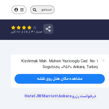
جستجو
امتیاز
4.1
از
5
| از
100
کاربر
Kizilirmak Mah. Muhsin Yazicioglu Cad. No: 1
Sogutozu, 06520 Ankara, Turkey
مشاهده مکان هتل روی نقشه
درخواست رزرو Hotel JW Marriott Ankara