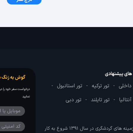
 های پیشنهادی
گوش به زنگ س
 داخلی
تور ترکیه
تور استانبول
-
-
-
درخواست سفر خود را در 
نمایید
آنتالیا
تور تایلند
تور دبی
-
-
وب سایت لحظه آخر با هدف ایجاد بانکی جامع در تمامی زمینه های گردشگری در سال 1391 شروع به کار