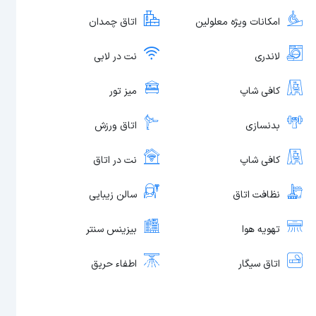
امکانات ویژه معلولین
اتاق چمدان
لاندری
نت در لابی
کافی شاپ
میز تور
بدنسازی
اتاق ورزش
کافی شاپ
نت در اتاق
نظافت اتاق
سالن زیبایی
تهویه هوا
بیزینس سنتر
اتاق سیگار
اطفاء حریق