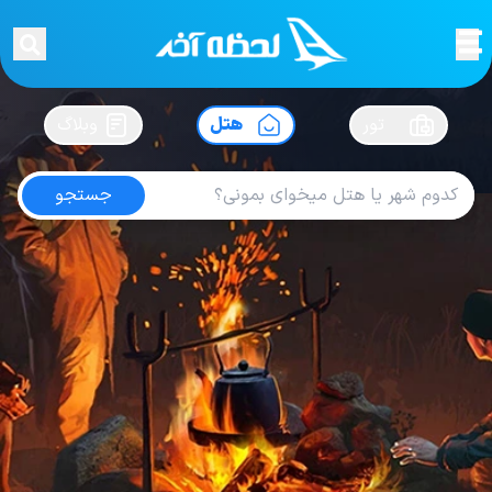
لحظه آخر
در
سفرت رو بساز !
تور
هتل
وبلاگ
جستجو
هتل های آنکارا
امتیاز
4.9
از
5
| از
102
کاربر
262
لحظه آخر
هتل
هتل های ترکیه
هتل های آنکارا
Hotel Point Ankara