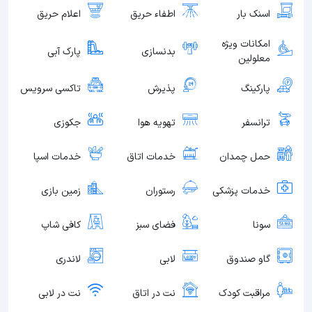
اسنک بار
اطفاء حریق
اعلام حریق
امکانات ویژه
بدنسازی
پارک آبی
معلولین
پارکینگ
پذیرش
تاکسی سرویس
ترانسفر
تهویه هوا
جکوزی
حمل چمدان
خدمات اتاق
خدمات اسپا
خدمات پزشکی
رستوران
زمین بازی
سونا
فضای سبز
کافی شاپ
گاو صندوق
لابی
لاندری
مراقبت کودک
نت در اتاق
نت در لابی