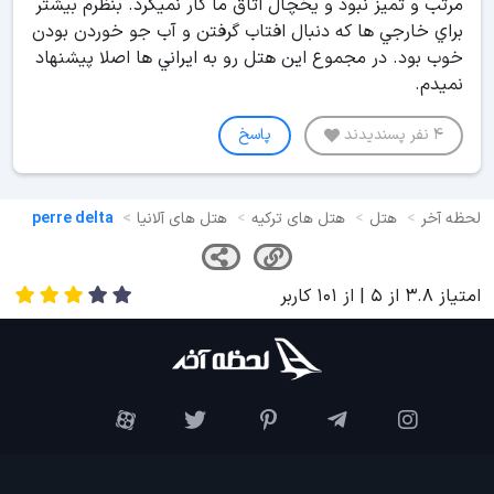
مرتب و تميز نبود و يخچال اتاق ما كار نميكرد. بنظرم بيشتر
براي خارجي ها كه دنبال افتاب گرفتن و آب جو خوردن بودن
خوب بود. در مجموع اين هتل رو به ايراني ها اصلا پيشنهاد
نميدم.
4 نفر پسندیدند
پاسخ
لحظه آخر
هتل
هتل های ترکیه
هتل های آلانیا
perre delta
امتیاز
3.8
از
5
| از
101
کاربر