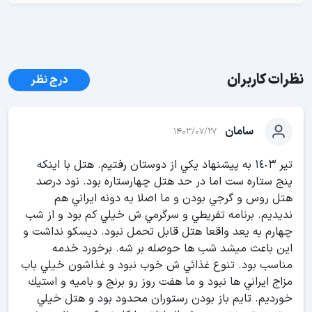
نظرات کاربران
درج نظر
سامان
1403/07/27
تير ١٤٠٣ به پيشنهاد يكي از دوستان رفتيم. هتل با اينكه
پنج ستاره ست اما در حد هتل چهارستاره بود. نود درصد
هتل روس و گرجي بودن و ما اصلا يه دونه ايراني هم
نديديم. برنامه تفريطي و سرگرمي ش خيلي كم بود و از شب
چهارم به يعد واقعا هتل قابل تحمل نبود. ديسكو نداشت و
اين باعث ميشد شب ها حوصله بر شه. برخورد خدمه
مناسب بود. تنوع غذائي ش خوب نبود و غذاشون خيلي باب
مزاج ايراني ها نبود و ما هفت روز رو برنج و باميه و استيك
خورديم. تايم باز بودن رستوران محدود بود و هتل خيلي