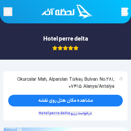
Hotel perre delta
Okurcalar Mah, Alparslan Türkeş Bulvarı No:281,
07415 Alanya/Antalya
مشاهده مکان هتل روی نقشه
درخواست رزرو Hotel perre delta