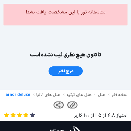
متاسفانه تور با این مشخصات یافت نشد!
تاکنون هیچ نظری ثبت نشده است
درج نظر
لحظه آخر
هتل
هتل های ترکیه
هتل های آلانیا
arnor deluxe
امتیاز
4.8
از
5
| از
100
کاربر