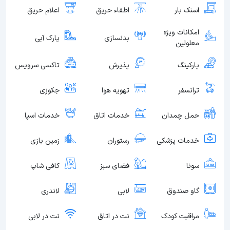
اسنک بار
اطفاء حریق
اعلام حریق
امکانات ویژه
بدنسازی
پارک آبی
معلولین
پارکینگ
پذیرش
تاکسی سرویس
ترانسفر
تهویه هوا
جکوزی
حمل چمدان
خدمات اتاق
خدمات اسپا
خدمات پزشکی
رستوران
زمین بازی
سونا
فضای سبز
کافی شاپ
گاو صندوق
لابی
لاندری
مراقبت کودک
نت در اتاق
نت در لابی