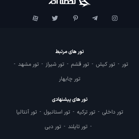
تور های مرتبط
تور
تور کیش
تور قشم
تور شیراز
تور مشهد
-
-
-
-
-
تور چابهار
تور های پیشنهادی
تور داخلی
تور ترکیه
تور استانبول
تور آنتالیا
-
-
-
تور تایلند
تور دبی
-
-