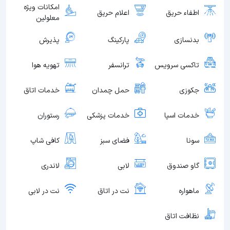
امکانات ویژه
اطفاء حریق
اعلام حریق
معلولین
بدنسازی
پارکینگ
پذیرش
تاکسی سرویس
ترانسفر
تهویه هوا
جکوزی
حمل چمدان
خدمات اتاق
خدمات اسپا
خدمات پزشکی
رستوران
سونا
فضای سبز
کافی شاپ
گاو صندوق
لابی
لاندری
ماهواره
نت در اتاق
نت در لابی
نظافت اتاق